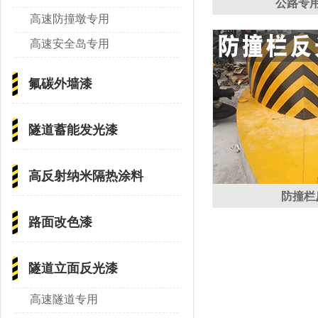
公路专
高速防撞墩专用
高速安全岛专用
氟碳外墙漆
隧道蓄能发光漆
高反射纳米隔热涂料
防撞栏
路面改色漆
隧道立面反光漆
高速隧道专用