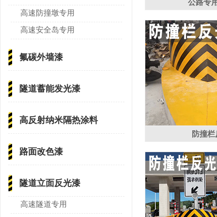
公路专
高速防撞墩专用
高速安全岛专用
氟碳外墙漆
隧道蓄能发光漆
高反射纳米隔热涂料
防撞栏
路面改色漆
隧道立面反光漆
高速隧道专用