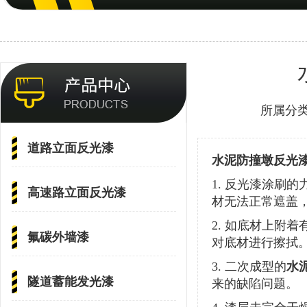
所属分
道路立面反光漆
水泥防撞墩反光
1.
反光漆涂刷的
高速路立面反光漆
材无法正常遮盖
2.
如底材上附着
氟碳外墙漆
对底材进行擦拭
3.
二次成型的
水
隧道蓄能发光漆
来的缺陷问题。