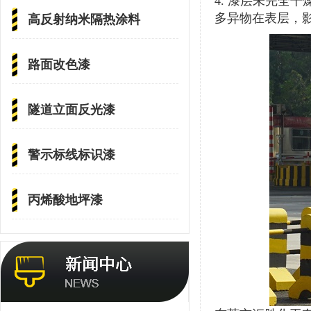
4.
漆层未完全干
多异物在表层，
高反射纳米隔热涂料
路面改色漆
隧道立面反光漆
警示标线标识漆
丙烯酸地坪漆