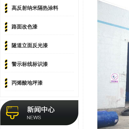
高反射纳米隔热涂料
路面改色漆
隧道立面反光漆
警示标线标识漆
丙烯酸地坪漆