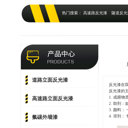
热门搜索：
高速路反光漆
隧道反光
道路立面反光漆
反光漆在
反光漆的
1. 成膜
高速路立面反光漆
2. 助剂
3. 颜料
4. 溶剂
氟碳外墙漆