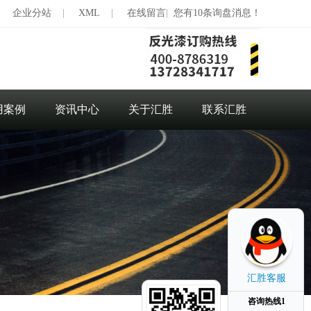
|
企业分站
|
XML
|
在线留言
|
您有10条询盘消息！
用案例
资讯中心
关于汇胜
联系汇胜
汇胜客服
咨询热线1