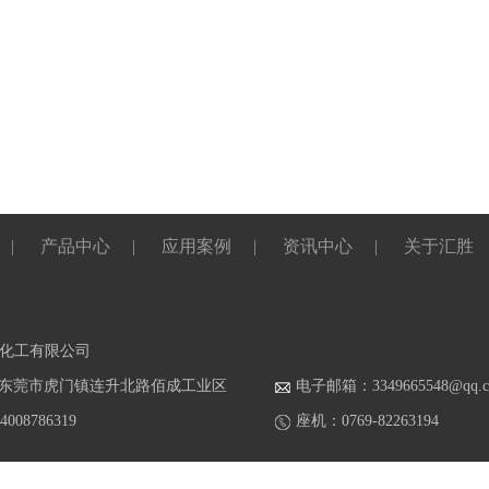
|
产品中心
|
应用案例
|
资讯中心
|
关于汇胜
化工有限公司
东莞市虎门镇连升北路佰成工业区
电子邮箱：3349665548@qq.