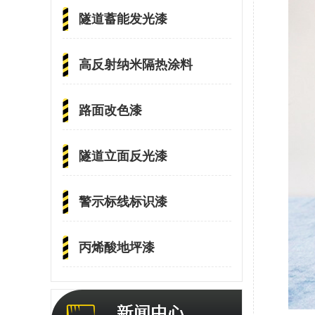
隧道蓄能发光漆
高反射纳米隔热涂料
路面改色漆
隧道立面反光漆
警示标线标识漆
丙烯酸地坪漆