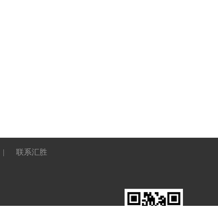
|
联系汇胜
com