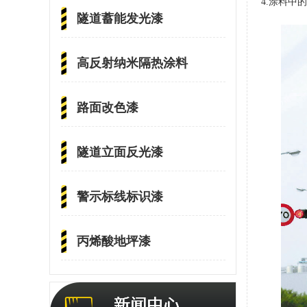
4.涂料
隧道蓄能发光漆
高反射纳米隔热涂料
路面改色漆
隧道立面反光漆
警示标线标识漆
丙烯酸地坪漆