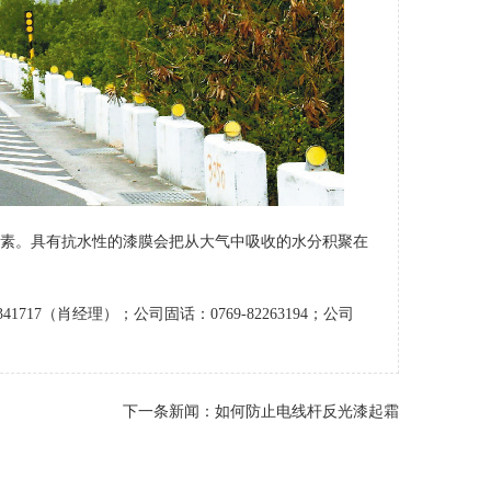
因素。具有抗水性的漆膜会把从大气中吸收的水分积聚在
7（肖经理）；公司固话：0769-82263194；公司
下一条新闻：
如何防止电线杆反光漆起霜