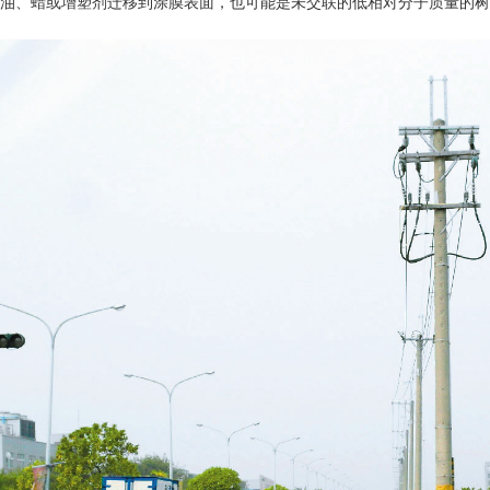
中的油、蜡或增塑剂迁移到涂膜表面，也可能是未交联的低相对分子质量的