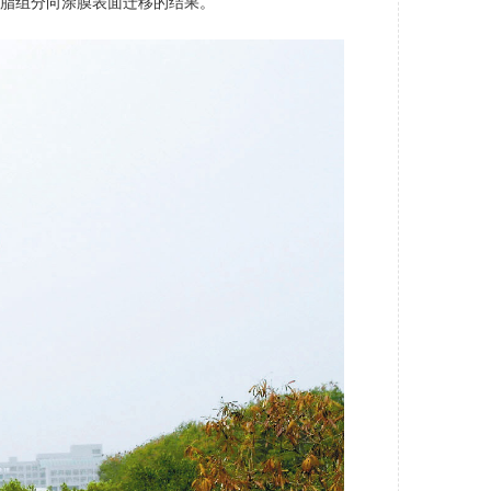
树脂组分向涂膜表面迁移的结果。