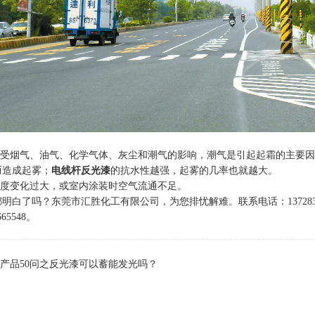
时，受烟气、油气、化学气体、灰尘和潮气的影响，潮气是引起起霜的主要
而造成起雾；
电线杆反光漆
的抗水性越强，起雾的几率也就越大。
温度变化过大，或室内涂装时空气流通不足。
明白了吗？东莞市汇胜化工有限公司，为您排忧解难。联系电话：1372834171
665548。
产品50问之反光漆可以蓄能发光吗？