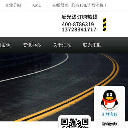
|
企业分站
|
XML
|
在线留言
|
您有10条询盘消息！
用案例
资讯中心
关于汇胜
联系汇胜
汇胜客服
咨询热线1