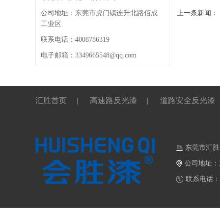
公司地址：东莞市虎门镇连升北路佰成
上一条新闻：
工业区
联系电话：4008786319
电子邮箱：3349665548@qq.com
汇胜首页
|
高速路反光漆
|
道路安全反光漆
东莞市汇胜
公司地址：
联系电话：40
LINKS：
礼盒包装厂家
会胜漆重防腐漆
北京注