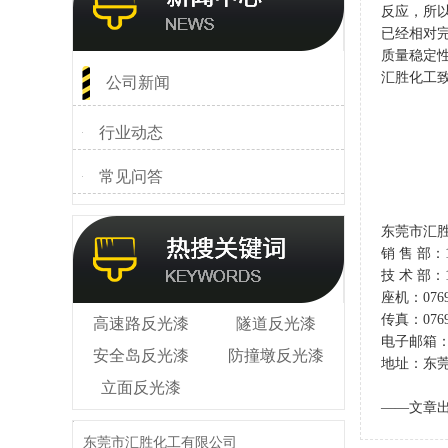
反应，所
已经相对
质量稳定
汇胜化工
公司新闻
行业动态
常见问答
东莞市汇
销 售 部：13
技 术 部：13
座机：0769-
传真：0769-
高速路反光漆
隧道反光漆
电子邮箱：33
安全岛反光漆
防撞墩反光漆
地址：东
立面反光漆
——文章出
东莞市汇胜化工有限公司