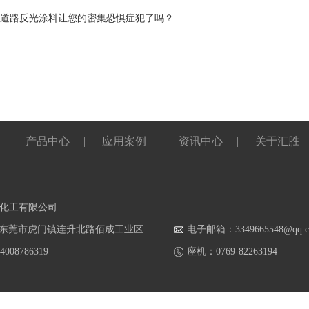
道路反光涂料让您的密集恐惧症犯了吗？
|
产品中心
|
应用案例
|
资讯中心
|
关于汇胜
化工有限公司
东莞市虎门镇连升北路佰成工业区
电子邮箱：3349665548@qq.
08786319
座机：0769-82263194
册公司
防霉剂
无人自动售货机
贝雷架
蒙古包
活性