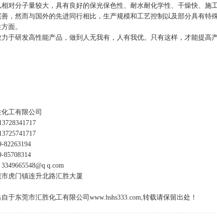
以相对分子量较大，具有良好的保光保色性、耐水耐化学性、干燥快、施
完善，然而与国外的先进同行相比，生产规模和工艺控制以及部分具有特
性方面。
致力于研发高性能产品，做到人无我有，人有我优。只有这样，才能提高
胜化工有限公司
728341717
725741717
82263194
85708314
49665548@q q.com
莞市虎门镇连升北路汇胜大厦
自于东莞市汇胜化工有限公司www.hshs333.com,转载请保留出处！