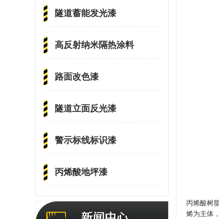
隧道蓄能发光漆
高反射纳米隔热涂料
路面改色漆
隧道立面反光漆
警示标线标识漆
丙烯酸地坪漆
丙烯酸树
烯为主体