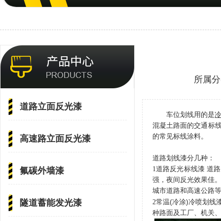
所属分
道路立面反光漆
车位划线用的是
混凝土路面的交通标
的常见标线涂料。
高速路立面反光漆
道路划线漆分几种：
1
道路反光标线漆 道
氟碳外墙漆
强，夜间反光效果佳。
城市道路和高速公路
隧道蓄能发光漆
(
)
2
常温
冷涂
冷喷划线
种路面及工厂、机关