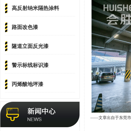
高反射纳米隔热涂料
路面改色漆
隧道立面反光漆
警示标线标识漆
丙烯酸地坪漆
——文章出自于东莞