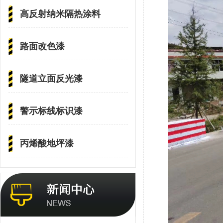
高反射纳米隔热涂料
路面改色漆
隧道立面反光漆
警示标线标识漆
丙烯酸地坪漆