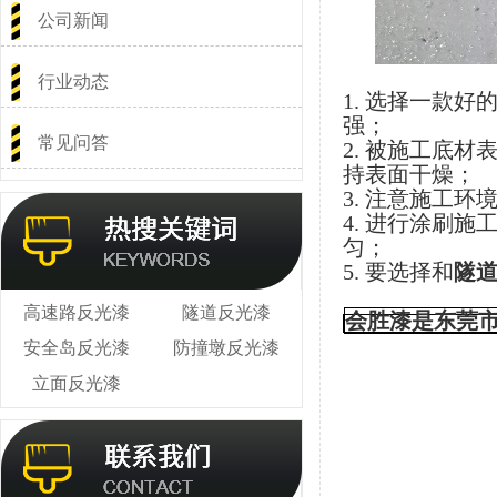
公司新闻
行业动态
1. 选择一款
强；
常见问答
2. 被施工底
持表面干燥；
3. 注意施工
4. 进行涂刷
匀；
5. 要选择和
隧
高速路反光漆
隧道反光漆
会胜漆是东莞
安全岛反光漆
防撞墩反光漆
立面反光漆