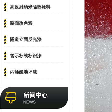
高反射纳米隔热涂料
路面改色漆
隧道立面反光漆
警示标线标识漆
丙烯酸地坪漆