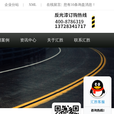
|
企业分站
|
XML
|
在线留言
|
您有10条询盘消息！
用案例
资讯中心
关于汇胜
联系汇胜
汇胜客服
咨询热线1