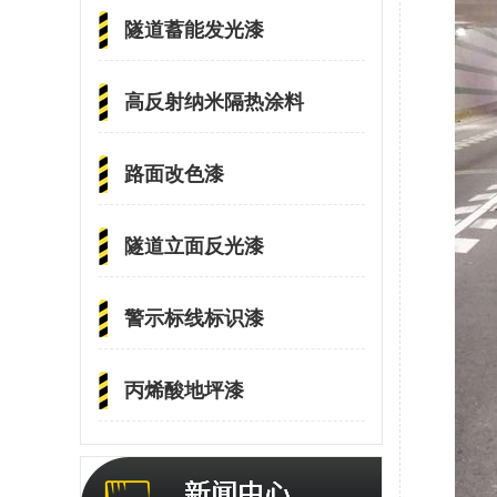
隧道蓄能发光漆
高反射纳米隔热涂料
路面改色漆
隧道立面反光漆
警示标线标识漆
丙烯酸地坪漆