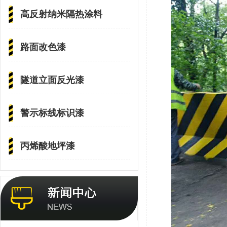
高反射纳米隔热涂料
路面改色漆
隧道立面反光漆
警示标线标识漆
丙烯酸地坪漆