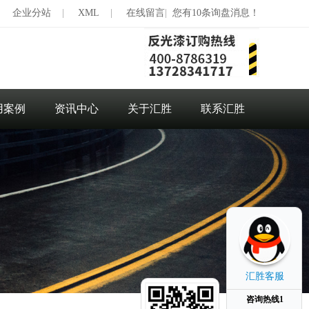
|
企业分站
|
XML
|
在线留言
|
您有10条询盘消息！
用案例
资讯中心
关于汇胜
联系汇胜
汇胜客服
咨询热线1