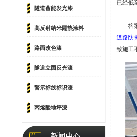
已经低
隧道蓄能发光漆
答
高反射纳米隔热涂料
道路防
路面改色漆
致施工
隧道立面反光漆
警示标线标识漆
丙烯酸地坪漆