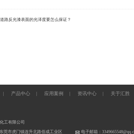
道路反光漆表面的光泽度要怎么保证？
|
产品中心
|
应用案例
|
资讯中心
|
关于汇胜
化工有限公司
东莞市虎门镇连升北路佰成工业区
电子邮箱：3349665548@qq.