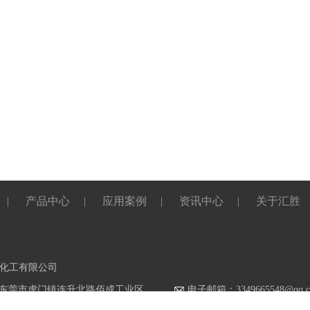
|
产品中心
|
应用案例
|
资讯中心
|
关于汇胜
化工有限公司
东莞市虎门镇连升北路佰成工业区
电子邮箱：3349665548@qq.