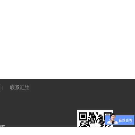
|
联系汇胜
com