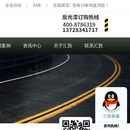
|
企业分站
|
XML
|
在线留言
|
您有10条询盘消息！
用案例
资讯中心
关于汇胜
联系汇胜
汇胜客服
咨询热线1