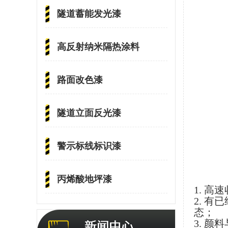
隧道蓄能发光漆
高反射纳米隔热涂料
路面改色漆
隧道立面反光漆
警示标线标识漆
丙烯酸地坪漆
1. 
2. 
态；
3. 