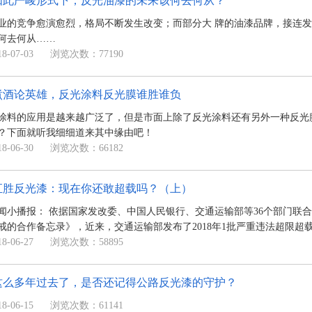
如此严峻形式下，反光油漆的未来该何去何从？
业的竞争愈演愈烈，格局不断发生改变；而部分大 牌的油漆品牌，接连
何去何从……
-07-03
浏览次数：77190
煮酒论英雄，反光涂料反光膜谁胜谁负
涂料的应用是越来越广泛了，但是市面上除了反光涂料还有另外一种反光
？下面就听我细细道来其中缘由吧！
-06-30
浏览次数：66182
汇胜反光漆：现在你还敢超载吗？（上）
闻小播报： 依据国家发改委、中国人民银行、交通运输部等36个部门联
戒的合作备忘录》，近来，交通运输部发布了2018年1批严重违法超限超
-06-27
浏览次数：58895
这么多年过去了，是否还记得公路反光漆的守护？
-06-15
浏览次数：61141