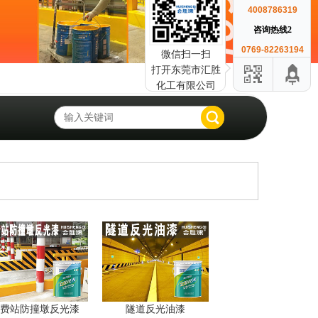
4008786319
咨询热线2
0769-82263194
微信扫一扫
打开东莞市汇胜
化工有限公司
费站防撞墩反光漆
隧道反光油漆