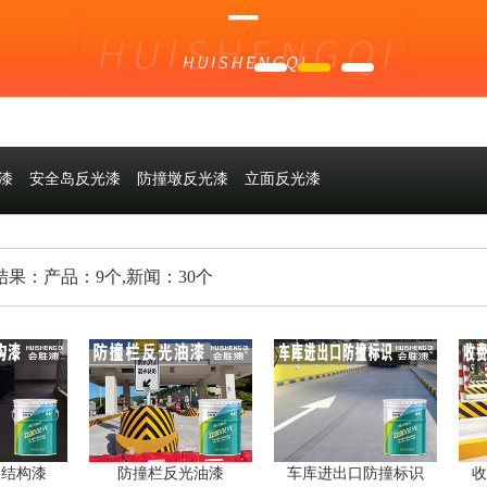
漆
安全岛反光漆
防撞墩反光漆
立面反光漆
果：产品：9个,新闻：30个
钢结构漆
防撞栏反光油漆
车库进出口防撞标识
收